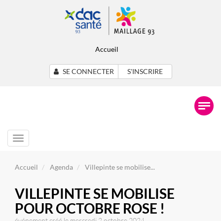
Accueil
SE CONNECTER
S'INSCRIRE
Toggle
navigation
Accueil
Agenda
Villepinte se mobilise...
VILLEPINTE SE MOBILISE
POUR OCTOBRE ROSE !
événement créé le mercredi 2 octobre 2024