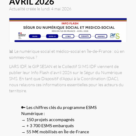
AVRIL 2026
Actualité créée le lundi 4 mai 2026
📊 Le numérique social et médico-social en Île-de-France : où en
sommes-nous ?
L'ARS IDF, le GIP SESAN et le Collectif SI MS IDF viennent de
publier leur Info Flash d'avril 2026 sur le Ségur du Numérique
SMS. En tant que Dispositif d'Appui à la Coordination (DAC),
nous relayons ces informations essentielles pour les acteurs du
territoire.
🔑 Les chiffres clés du programme ESMS
Numérique :
→ 150 projets accompagnés
→ + 3 700 ESMS embarqués
→ 55 M€ mobilisés en Île-de-France