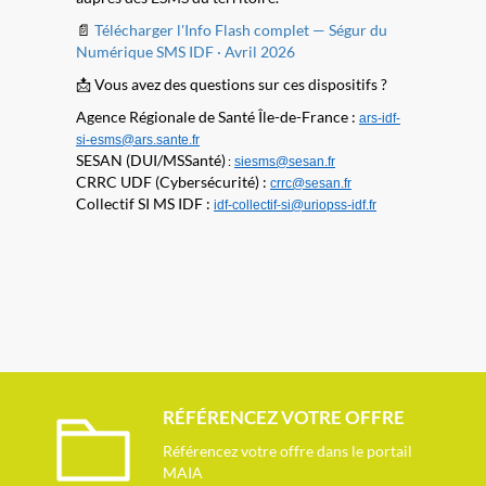
📄
Télécharger l'Info Flash complet — Ségur du
Numérique SMS IDF · Avril 2026
📩 Vous avez des questions sur ces dispositifs ?
Agence Régionale de Santé Île-de-France :
ars-idf-
si-esms@ars.sante.fr
SESAN (DUI/MSSanté)
:
siesms@sesan.fr
CRRC UDF (Cybersécurité) :
crrc@sesan.fr
Collectif SI MS IDF :
idf-collectif-si@uriopss-idf.fr
RÉFÉRENCEZ VOTRE OFFRE
Référencez votre offre dans le portail
MAIA